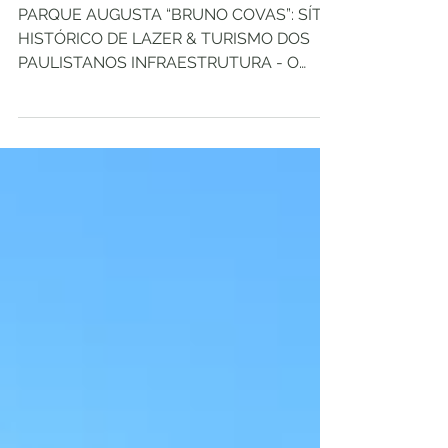
PAULISTANO
PARQUE AUGUSTA “BRUNO COVAS”: SÍTIO
HISTÓRICO DE LAZER & TURISMO DOS
PAULISTANOS INFRAESTRUTURA - O
Parque Augusta tem aproximadamente
23.000 m² com vegetação significativa e
valores históricos. Espaços como
caminhos e passeios, playground
inclusivo, cachorródromo, equipamentos
de ginástica, sede administrativa, sanitários
públicos, arquibancada, deck elevado
para apresentações e eventos, trilha,
redário e área para prática de slackline (a
base do esporte está em se equilibra