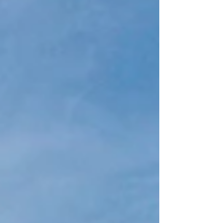
Areia, com população de 22.630 no brejo
paraibano com uma história única, como o
museu onde uma réplica do quadro “O
Grito da Independência” de Pedro Américo;
tem também o primeiro teatro construído
em 1847, o Teatro Minerva; a Escola
Agrícola. A cidade é toda construída no
topo de uma montan