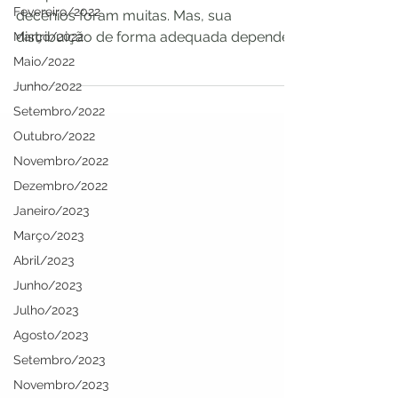
Fevereiro/2022
decênios foram muitas. Mas, sua
distribuição de forma adequada depende
Março/2022
de uma política saudável,...
Maio/2022
Junho/2022
Setembro/2022
Outubro/2022
Novembro/2022
Dezembro/2022
Janeiro/2023
Março/2023
Abril/2023
Junho/2023
Julho/2023
Agosto/2023
Setembro/2023
Novembro/2023