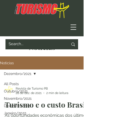
Noticias
Noticias
Dezembro/2021
All Posts
Revista de Turismo PB
Outubro/2021
28 de dez. de 2021
2 min de leitura
Novembro/2021
Turismo e o custo Brasil
Dezembro/2021
Janeiro/2022
As oportunidades econômicas dos últimos