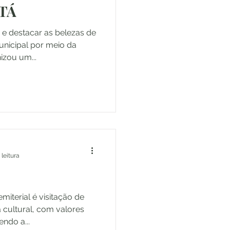
TÁ
 e destacar as belezas de
nicipal por meio da
izou um...
 leitura
iterial é visitação de
, com valores
endo a...