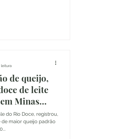
 leitura
ão de queijo,
oce de leite
 em Minas
e do Rio Doce, registrou,
e de maior queijo padrão
...