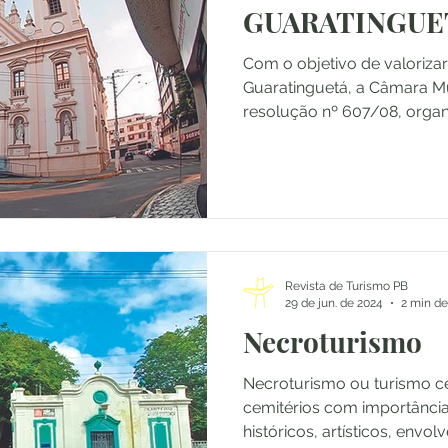
GUARATINGUE
Com o objetivo de valorizar
Guaratinguetá, a Câmara Mu
resolução nº 607/08, organ
Revista de Turismo PB
29 de jun. de 2024
2 min de
Necroturismo
Necroturismo ou turismo cem
cemitérios com importância cultural
históricos, artísticos, envolv