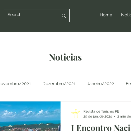
Home
Noti
Noticias
ovembro/2021
Dezembro/2021
Janeiro/2022
Fe
Junho/2022
Setembro/2022
Outubro/2022
Revista de Turismo PB
29 de jun. de 2024
2 min de
I Encontro Naci
o/2023
Março/2023
Abril/2023
Junho/2023