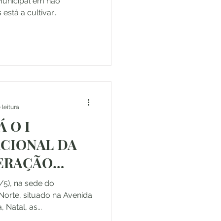
Municipal em não
está a cultivar...
 leitura
 O I
CIONAL DA
DERAÇÃO
E
/5), na sede do
E
Norte, situado na Avenida
 Natal, as...
RES DO