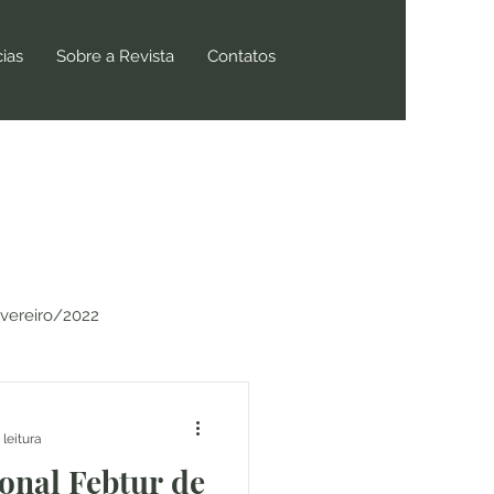
cias
Sobre a Revista
Contatos
vereiro/2022
Novembro/2022
 leitura
onal Febtur de
Julho/2023