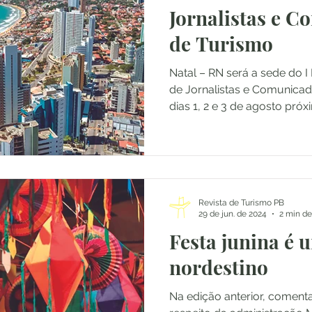
Jornalistas e 
de Turismo
/2023
Novembro/2023
Janeiro/2024
Fevereiro/
Natal – RN será a sede do I
de Jornalistas e Comunica
dias 1, 2 e 3 de agosto próxi
Junho/2024
Julho/2024
Agosto/2024
Sete
Revista de Turismo PB
29 de jun. de 2024
2 min de
Festa junina é 
nordestino
Na edição anterior, coment