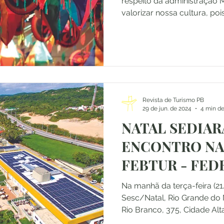
respeito da administração 
valorizar nossa cultura, pois 
Revista de Turismo PB
29 de jun. de 2024
4 min de
NATAL SEDIARÁ
ENCONTRO NA
FEBTUR - FE
BRASILEIRA D
Na manhã da terça-feira (21
JORNALISTAS 
Sesc/Natal, Rio Grande do 
Rio Branco, 375, Cidade Alta,
COMUNICADO