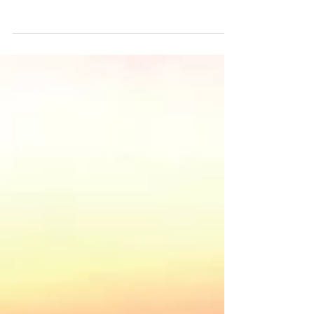
assuntos mais comentados na cidade e
nos eventos de turismo é o abandono de
um ícone paraibano: o Hotel Tambaú. Por
que um símbolo nacional está sendo
tratado com tanto desprezo pelas
autoridades competentes? Mesmo
fechado e cercado de tapumes, o Hotel
Tambaú ainda arranca suspiros de quem
passa pela orla. É evidência viva de que,
mesmo sem decisão para reativá-lo, ele
continua sendo referência nacional do
turismo da Paraíba. A recuperaç