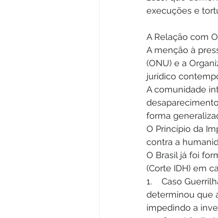
execuções e tort
A Relação com O
A menção à press
(ONU) e a Organi
jurídico contemp
A comunidade int
desaparecimento
forma generaliza
O Princípio da Im
contra a humanid
O Brasil já foi 
(Corte IDH) em c
1.    Caso Guerril
determinou que as
impedindo a inve