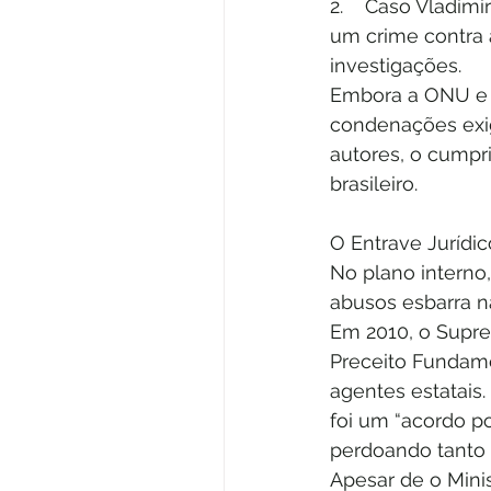
2.    Caso Vladimi
um crime contra 
investigações.
Embora a ONU e a
condenações exig
autores, o cumpr
brasileiro.
O Entrave Jurídic
No plano interno
abusos esbarra na
Em 2010, o Supre
Preceito Fundamen
agentes estatais.
foi um “acordo po
perdoando tanto 
Apesar de o Minis