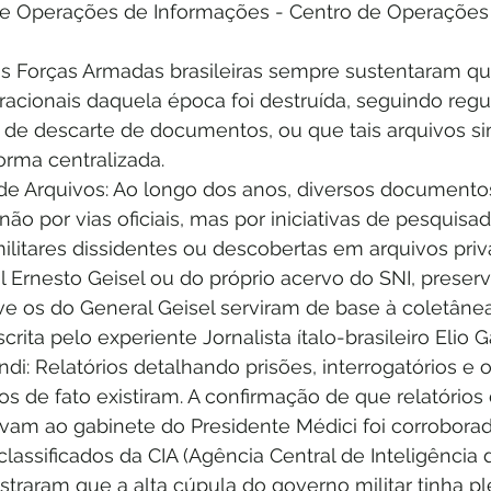
e Operações de Informações - Centro de Operações
as Forças Armadas brasileiras sempre sustentaram qu
racionais daquela época foi destruída, seguindo reg
os de descarte de documentos, ou que tais arquivos 
orma centralizada.
de Arquivos: Ao longo dos anos, diversos documento
não por vias oficiais, mas por iniciativas de pesquisad
litares dissidentes ou descobertas em arquivos pri
l Ernesto Geisel ou do próprio acervo do SNI, preser
ive os do General Geisel serviram de base à coletâne
scrita pelo experiente Jornalista ítalo-brasileiro Elio G
i: Relatórios detalhando prisões, interrogatórios e o
cos de fato existiram. A confirmação de que relatórios 
am ao gabinete do Presidente Médici foi corroborada
assificados da CIA (Agência Central de Inteligência
traram que a alta cúpula do governo militar tinha pl