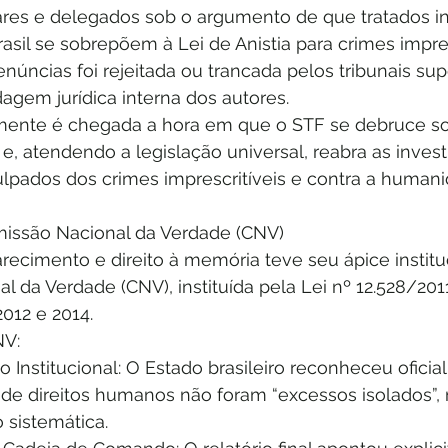
tares e delegados sob o argumento de que tratados in
asil se sobrepõem à Lei de Anistia para crimes impresc
núncias foi rejeitada ou trancada pelos tribunais supe
agem jurídica interna dos autores.
mente é chegada a hora em que o STF se debruce so
ca e, atendendo a legislação universal, reabra as inves
ulpados dos crimes imprescritíveis e contra a human
issão Nacional da Verdade (CNV)
recimento e direito à memória teve seu ápice institu
 da Verdade (CNV), instituída pela Lei nº 12.528/201
012 e 2014.
NV:
Institucional: O Estado brasileiro reconheceu ofici
 de direitos humanos não foram “excessos isolados”
o sistemática.