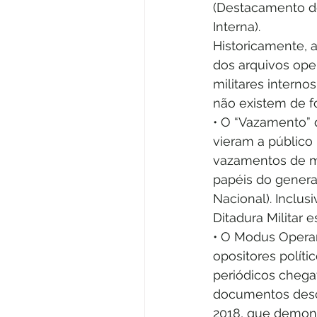
(Destacamento d
Interna).
Historicamente, 
dos arquivos ope
militares intern
não existem de f
• O “Vazamento” 
vieram a público 
vazamentos de mi
papéis do genera
Nacional). Inclus
Ditadura Militar e
• O Modus Operand
opositores políti
periódicos chegav
documentos descl
2018, que demons