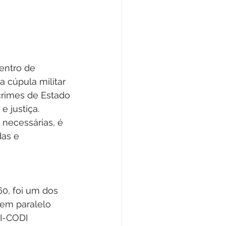
entro de 
 cúpula militar 
crimes de Estado 
 justiça.
 necessárias, é 
das e 
60, foi um dos 
 em paralelo 
I-CODI 