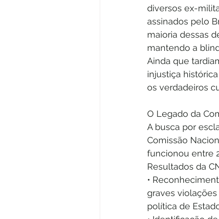
diversos ex-mili
assinados pelo Br
maioria dessas de
mantendo a blind
Ainda que tardia
injustiça históri
os verdadeiros c
O Legado da Com
A busca por escla
Comissão Nacional
funcionou entre 2
Resultados da C
• Reconhecimento 
graves violações
política de Estad