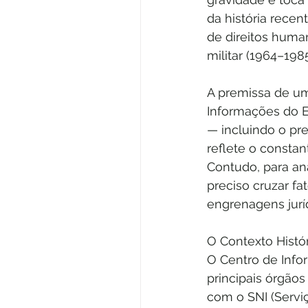
da história recent
de direitos huma
militar (1964–198
A premissa de um
Informações do Ex
— incluindo o pr
reflete o consta
Contudo, para ana
preciso cruzar fa
engrenagens jurí
O Contexto Histór
O Centro de Infor
principais órgãos
com o SNI (Servi