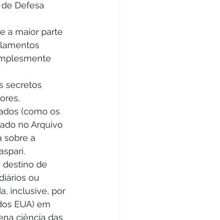
 de Defesa 
e a maior parte 
ulamentos 
simplesmente 
s secretos 
ores, 
vados (como os 
vado no Arquivo 
a sobre a 
aspari.
 destino de 
diários ou 
, inclusive, por 
 dos EUA) em 
ena ciência das 