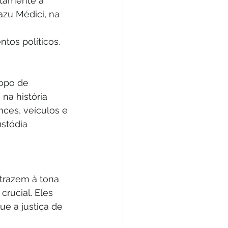
itamente a 
azu Médici, na 
tos políticos.
opo de 
na história 
ces, veículos e 
stódia 
trazem à tona 
rucial. Eles 
e a justiça de 