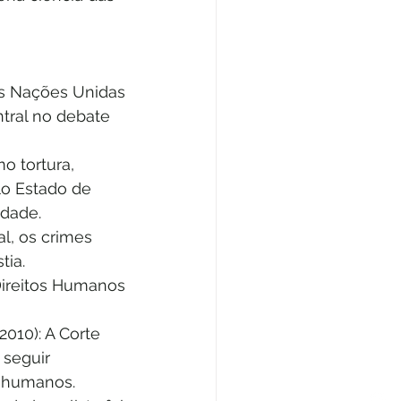
s Nações Unidas 
tral no debate 
 tortura, 
o Estado de 
idade.
al, os crimes 
tia.
Direitos Humanos 
2010): A Corte 
 seguir 
s humanos.