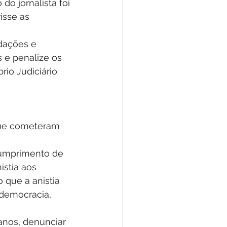
do jornalista foi 
isse as 
dações e 
 e penalize os 
io Judiciário 
que cometeram 
cumprimento de 
stia aos 
 que a anistia 
 democracia, 
anos, denunciar 