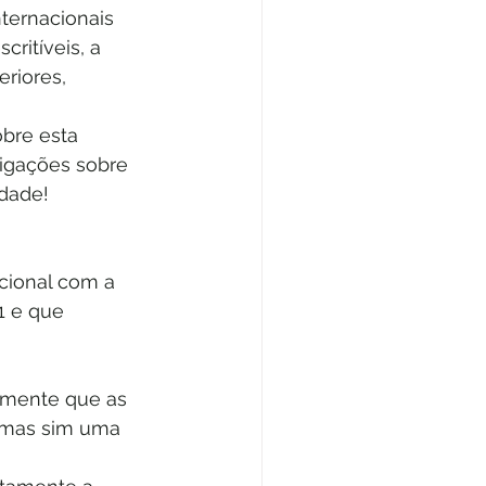
ternacionais 
ritíveis, a 
riores, 
bre esta 
tigações sobre 
idade!
cional com a 
1 e que 
almente que as 
, mas sim uma 