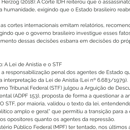
r Herzog (2018): A Corte IDH reiterou que o assassinato 
a humanidade, exigindo que o Estado brasileiro reabr
s cortes internacionais emitam relatórios, recomen
indo que o governo brasileiro investigue esses fatos
imento dessas decisões esbarra em decisões do própr
o: A Lei de Anistia e o STF
, a responsabilização penal dos agentes de Estado 
 interpretação da Lei de Anistia (Lei nº 6.683/1979).
mo Tribunal Federal (STF) julgou a Arguição de Des
tal (ADPF 153), proposta de forma a questionar a ani
 O STF, por maioria, validou o texto da lei, entendendo
lítico amplo e geral” que permitiu a transição para a
os opositores quanto os agentes da repressão.
tério Público Federal (MPF) ter tentado, nos últimos 