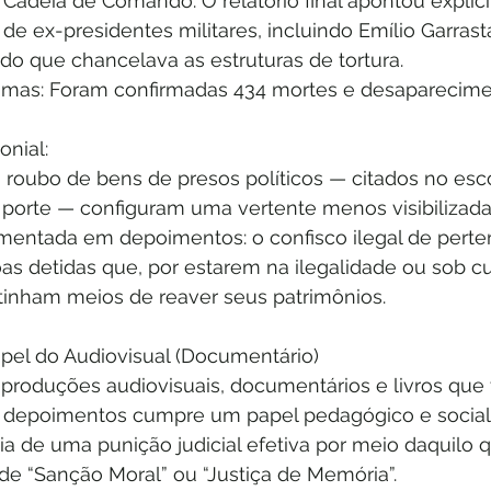
e Cadeia de Comando: O relatório final apontou explic
de ex-presidentes militares, incluindo Emílio Garrast
o que chancelava as estruturas de tortura.
timas: Foram confirmadas 434 mortes e desaparecimen
onial:
o roubo de bens de presos políticos — citados no esc
porte — configuram uma vertente menos visibilizada 
umentada em depoimentos: o confisco ilegal de perten
as detidas que, por estarem na ilegalidade ou sob cu
 tinham meios de reaver seus patrimônios.
pel do Audiovisual (Documentário)
produções audiovisuais, documentários e livros que 
 depoimentos cumpre um papel pedagógico e social c
 de uma punição judicial efetiva por meio daquilo qu
de “Sanção Moral” ou “Justiça de Memória”.