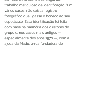
trabalho meticuloso de identificação. “Em 
vários casos, não existia registro 
fotográfico que ligasse o boneco ao seu 
espetáculo. Essa identificação foi feita 
com base na memória dos diretores do 
grupo e, nos casos mais antigos — 
especialmente dos anos 1970 —, com a 
ajuda da Madu, única fundadora do 
Giramundo ainda viva”, relembra. 
 Grande parte dos bonecos estava com 
mãos, pés e adereços separados, e foi 
necessário realizar um trabalho delicado 
de recomposição. Em alguns casos, as 
partes perdidas foram substituídas por 
réplicas, sempre com base em desenhos 
e materiais de época. Já na fase de 
restauração, surgiram dilemas entre a 
preservação do original e a renovação 
mais profunda das peças. “Priorizamos a 
manutenção dos elementos originais, 