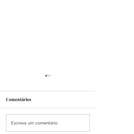
FATOS
Comentários
MDR inaugura d
Escreva um comentário
ferroviários em 