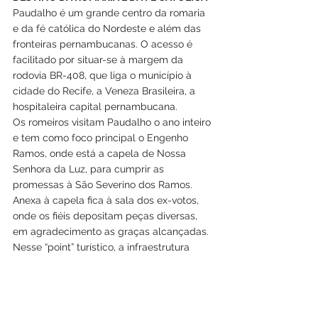
Paudalho é um grande centro da romaria 
e da fé católica do Nordeste e além das 
fronteiras pernambucanas. O acesso é 
facilitado por situar-se à margem da 
rodovia BR-408, que liga o município à 
cidade do Recife, a Veneza Brasileira, a 
hospitaleira capital pernambucana.
Os romeiros visitam Paudalho o ano inteiro 
e tem como foco principal o Engenho 
Ramos, onde está a capela de Nossa 
Senhora da Luz, para cumprir as 
promessas à São Severino dos Ramos. 
Anexa à capela fica à sala dos ex-votos, 
onde os fiéis depositam peças diversas, 
em agradecimento as graças alcançadas. 
Nesse “point” turístico, a infraestrutura 
receptiva deixa muito a desejar. 
Outro local de interesse dos turistas e dos 
romeiros são as ruínas do Mosteiro de São 
Francisco, onde os religiosos se 