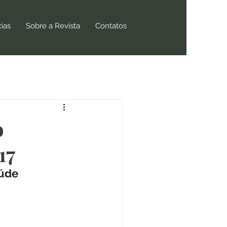
cias
Sobre a Revista
Contatos
o
17
aúde