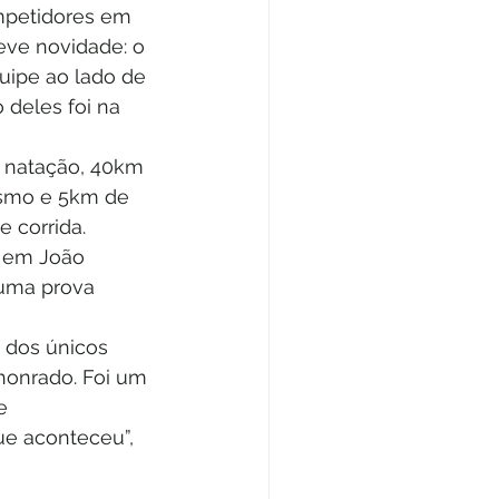
mpetidores em 
eve novidade: o 
uipe ao lado de 
 deles foi na 
e natação, 40km 
ismo e 5km de 
 corrida. 
n em João 
 uma prova 
 dos únicos 
honrado. Foi um 
e 
e aconteceu”, 