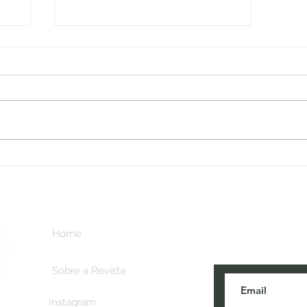
Jornalistas e comunicadores
especializados em turismo
criam a FEBTUR e elegem
diretoria provisória
Inscreva-se aq
Home
novidades do t
Sobre a Revista
Instagram