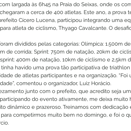
 com largada às 6h45 na Praia do Seixas, onde os co
hegaram a cerca de 400 atletas. Este ano, a prova t
refeito Cícero Lucena, participou integrando uma eq
para atleta de ciclismo, Thyago Cavalcante. O desafio
foram divididos pelas categorias: Olímpica: 1.500m d
km de corrida; Sprint: 750m de natação, 20km de cicl
i-sprint: 400m de natação, 10km de ciclismo e 2,5km de
tinha havido uma prova tão participativa de triathlo
dade de atletas participantes e na organização. “Foi
cidade”, comentou o organizador, Luiz Horácio. 
vezamento junto com o prefeito, que acredito seja um
s participando do evento ativamente, me deixa muito 
to dinâmico e prazeroso. Treinamos com dedicação 
 para competirmos muito bem no domingo, e foi o qu
cio.