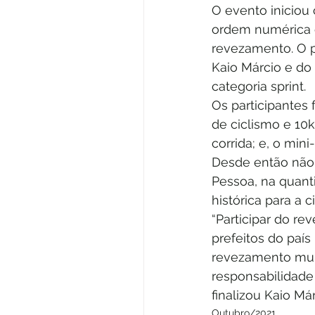
O evento iniciou
ordem numérica c
revezamento. O p
Kaio Márcio e do 
categoria sprint. 
Os participantes 
de ciclismo e 10
corrida; e, o min
Desde então não 
Pessoa, na quanti
histórica para a 
“Participar do re
prefeitos do paí
revezamento mui
responsabilidade
finalizou Kaio Már
Outubro/2021