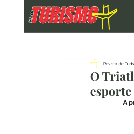
Revista de Tur
O Triath
esporte
A p