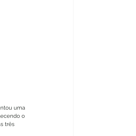
entou uma 
lecendo o 
s três 