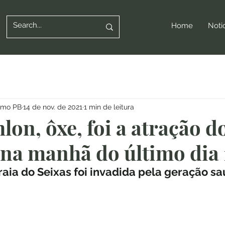
Home
Noti
ismo PB
14 de nov. de 2021
1 min de leitura
lon, ôxe, foi a atração d
 na manhã do último dia 
raia do Seixas foi invadida pela geração s