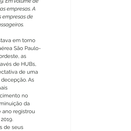
9. Em volume de 
uas empresas. A 
s empresas de 
ssageiros.
stava em torno 
aérea São Paulo-
ordeste, as 
avés de HUBs, 
ctativa de uma 
 decepção. As 
ais 
cimento no 
iminuição da 
 ano registrou 
 2019.
s de seus 