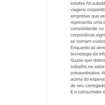
estafes foi subst
viagens corporat
empresas que as 
representa uma e
consolidando no 
corporativas sign
se somam custos d
Enquanto as aére
tecnologia da inf
Quase que dobrou
trabalho no setor
extraordinários.
acima do esperad
de seu carregado
E o consumidor é