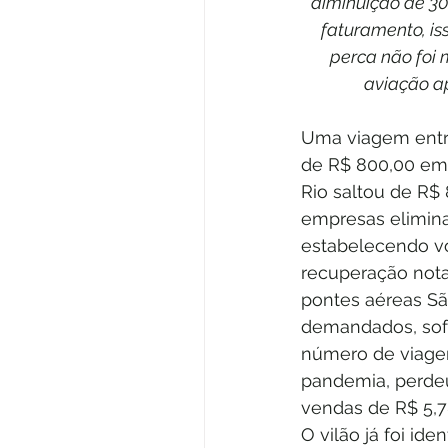
diminuição de 3
faturamento, is
perca não foi
aviação ap
Uma viagem entre
de R$ 800,00 em 
Rio saltou de R$ 
empresas elimin
estabelecendo vo
recuperação nota
pontes aéreas São
demandados, sof
número de viagen
pandemia, perdeu
vendas de R$ 5,7
O vilão já foi id