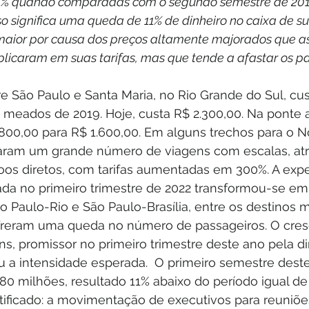
0% quando comparadas com o segundo semestre de 201
so significa uma queda de 11% de dinheiro no caixa de s
 maior por causa dos preços altamente majorados que a
licaram em suas tarifas, mas que tende a afastar os pa
 São Paulo e Santa Maria, no Rio Grande do Sul, cu
meados de 2019. Hoje, custa R$ 2.300,00. Na ponte 
800,00 para R$ 1.600,00. Em alguns trechos para o N
aram um grande número de viagens com escalas, atr
os diretos, com tarifas aumentadas em 300%. A expe
da no primeiro trimestre de 2022 transformou-se em
 Paulo-Rio e São Paulo-Brasília, entre os destinos m
reram uma queda no número de passageiros. O cres
s, promissor no primeiro trimestre deste ano pela d
 a intensidade esperada.  O primeiro semestre deste
80 milhões, resultado 11% abaixo do período igual de
entificado: a movimentação de executivos para reuniõe