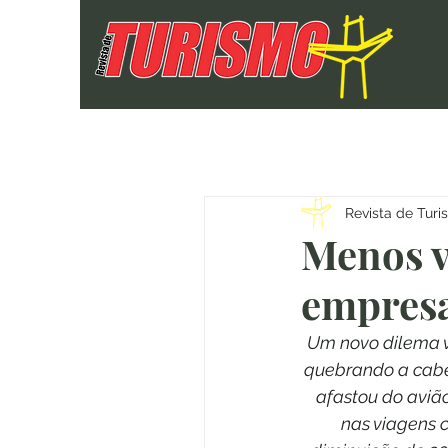
Revista de Tur
Menos v
empresa
Um novo dilema v
quebrando a cabe
afastou do avião
nas viagens 