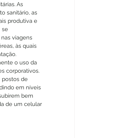
árias. As 
 sanitário, as 
s produtiva e 
 se 
 nas viagens 
reas, às quais 
ntação.
ente o uso da 
s corporativos. 
 postos de 
odindo em níveis 
 subirem bem 
da de um celular 