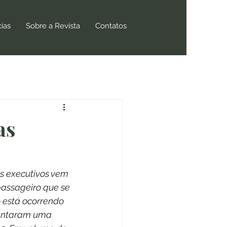
cias
Sobre a Revista
Contatos
as
s executivos vem 
assageiro que se 
 está ocorrendo 
sentaram uma 