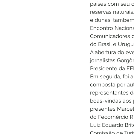
países com seu cl
reservas naturais
e dunas, também f
Encontro Nacional
Comunicadores de
do Brasil e Urugu
A abertura do eve
jornalistas Gorgô
Presidente da FE
Em seguida, foi a
composta por aut
representantes do 
boas-vindas aos 
presentes Marcel
do Fecomércio RN
Luiz Eduardo Brit
Comissão de Tur