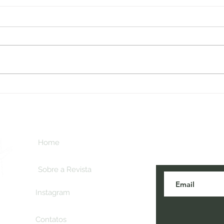
FATOS: Paraíba em alta na
Europa
ba,
Como já é do conhecimento de
o
todo trade, que para o turismo,
r
o ano de negócios tem início
em fevereiro com a BTL-Bolsa
de Turismo de...
Inscreva-se aq
Home
novidades do t
Sobre a Revista
Instagram
Contatos