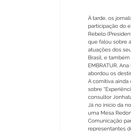
À tarde, os jornal
participação do 
Rebelo (President
que falou sobre a 
atuações dos seus
Brasil, e também
EMBRATUR, Ana P
abordou os destino
A comitiva ainda 
sobre “Experiênci
consultor Jonhat
Já no início da no
uma Mesa Redon
Comunicação para
representantes d