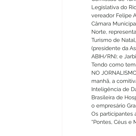
Legislativa do Ri
vereador Felipe 
Câmara Municipal
Norte, represent
Turismo de Natal
(presidente da As
ABIH/RN); e Jarb
Tendo como tem
NO JORNALISMO, o
manhã, a comitiv
Inteligência de 
Brasileira de Ho
o empresário Gra
Os participantes
“Pontes, Céus e M