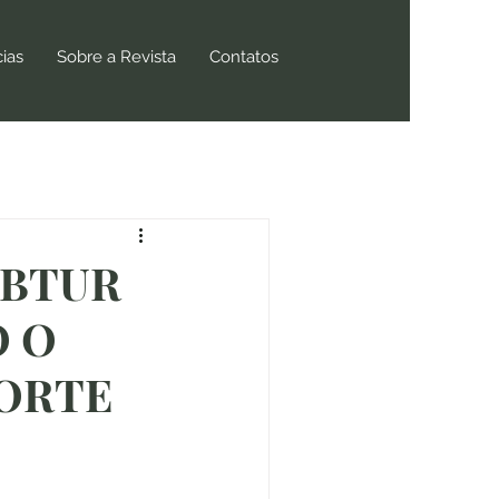
cias
Sobre a Revista
Contatos
EBTUR
O O
NORTE