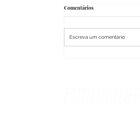
João Pessoa em cores e
Comentários
ritmos
Estando na capital da Parahy
a cidade de João Pessoa, nã
Escreva um comentário
perco a oportunidade de esta
em seu berço, o Centro
Histórico, fonte...