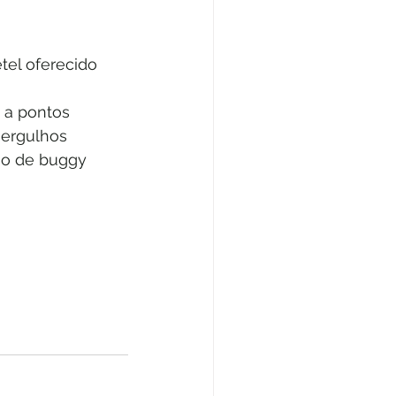
el oferecido 
 a pontos 
mergulhos 
io de buggy 