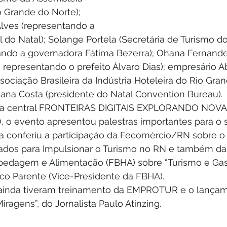
o Grande do Norte); 
Alves (representando a 
 do Natal); Solange Portela (Secretária de Turismo d
ando a governadora Fátima Bezerra); Ohana Fernandes
, representando o prefeito Álvaro Dias); empresário 
sociação Brasileira da Indústria Hoteleira do Rio Gra
iana Costa (presidente do Natal Convention Bureau).
a central FRONTEIRAS DIGITAIS EXPLORANDO NOV
 evento apresentou palestras importantes para o se
a conferiu a participação da Fecomércio/RN sobre o S
Dados para Impulsionar o Turismo no RN e também da
spedagem e Alimentação (FBHA) sobre “Turismo e Gas
co Parente (Vice-Presidente da FBHA).
 ainda tiveram treinamento da EMPROTUR e o lançame
iragens”, do Jornalista Paulo Atinzing.