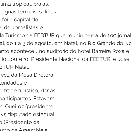
ima tropical, praias, 
, águas termais, salinas 
oi a capital do I 
 de Jornalistas e 
 Turismo da FEBTUR que reuniu cerca de 100 jornali
ai, de 1 a 3 de agosto, em Natal, no Rio Grande do No
nto aconteceu no auditório do hotel Barreira Roxa e f
nio Loureiro, Presidente Nacional da FEBTUR, e José 
BTUR Natal.
 vez da Mesa Diretora, 
oridades e 
trade turístico, dar as 
participantes. Estavam 
o Queiroz (presidente 
); deputado estadual 
o (Presidente da 
ismo da Assembleia 