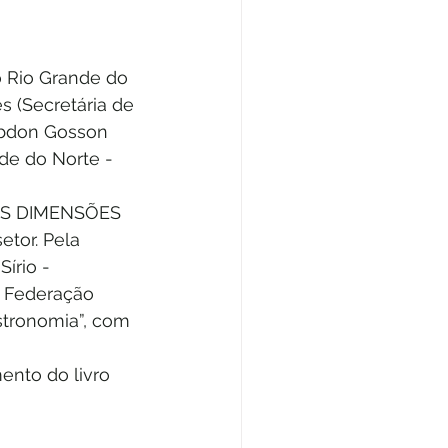
o Rio Grande do 
 (Secretária de 
Abdon Gosson 
nde do Norte - 
AS DIMENSÕES 
tor. Pela 
írio - 
 Federação 
tronomia”, com 
nto do livro 