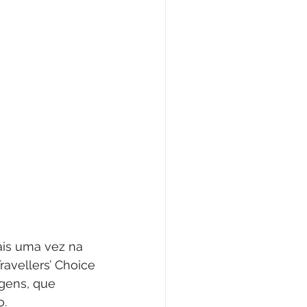
ais uma vez na 
avellers’ Choice 
gens, que 
   