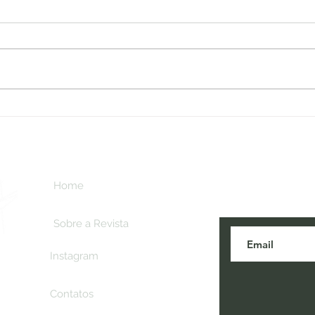
FATOS
Inscreva-se aq
Home
novidades do t
Sobre a Revista
Instagram
Contatos