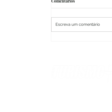
Comentários
Escreva um comentário
Turismo continua de pé,a
ciência merece o crédito