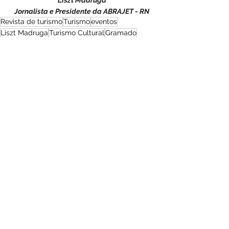
Liszt Madruga
Jornalista e Presidente da ABRAJET - RN
Revista de turismo
Turismo
eventos
Liszt Madruga
Turismo Cultural
Gramado
Setembro/2024
Ver tudo
Posts recentes