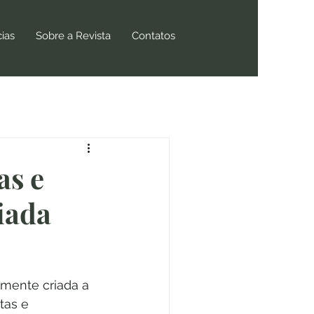
cias
Sobre a Revista
Contatos
as e
iada
lmente criada a 
tas e 