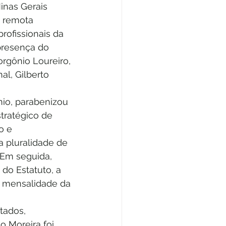
nas Gerais 
 remota 
rofissionais da 
presença do 
orgônio Loureiro, 
al, Gilberto 
nio, parabenizou 
stratégico de 
o e 
a pluralidade de 
 Em seguida, 
do Estatuto, a 
da mensalidade da 
tados, 
o Moreira foi 