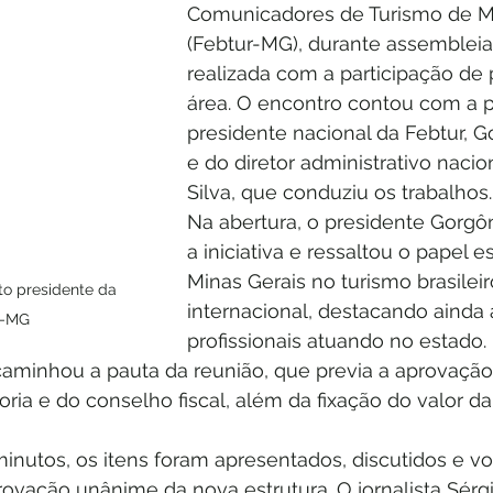
Comunicadores de Turismo de Mi
(Febtur-MG), durante assembleia
realizada com a participação de p
área. O encontro contou com a 
presidente nacional da Febtur, G
e do diretor administrativo nacion
Silva, que conduziu os trabalhos.
Na abertura, o presidente Gorgô
a iniciativa e ressaltou o papel e
Minas Gerais no turismo brasileir
ito presidente da 
internacional, destacando ainda 
r-MG
profissionais atuando no estado.
caminhou a pauta da reunião, que previa a aprovação 
toria e do conselho fiscal, além da fixação do valor 
inutos, os itens foram apresentados, discutidos e vo
ovação unânime da nova estrutura. O jornalista Sérgi