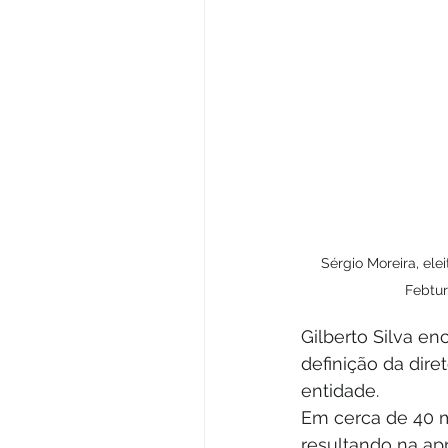
Sérgio Moreira, ele
Febtu
Gilberto Silva en
definição da dire
entidade.
Em cerca de 40 m
resultando na apr