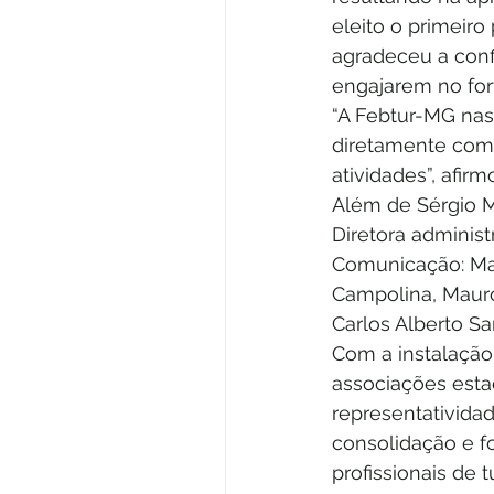
eleito o primeir
agradeceu a conf
engajarem no for
“A Febtur-MG nas
diretamente com
atividades”, afirm
Além de Sérgio Mo
Diretora administr
Comunicação: Mau
Campolina, Mauro 
Carlos Alberto Sa
Com a instalação
associações estad
representatividad
consolidação e f
profissionais de