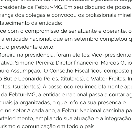
o presidente da Febtur-MG. Em seu discurso de posse,
iança dos colegas e convocou os profissionais mineir
talecimento da entidade:
ce com o compromisso de ser atuante e operante, c
 a entidade nacional, que em setembro completou q
ou o presidente eleito.
reira na presidência, foram eleitos: Vice-presidente:
ativa: Simone Pereira; Diretor financeiro: Marcos Guiot
ro Assumpção.  O Conselho Fiscal ficou composto p
But e Leonardo Peres, (titulares), e Walter Freitas, I
ntos, (suplentes). A posse ocorreu imediatamente apó
 da Febtur-MG, a entidade nacional passa a contar 
uais já organizadas, o que reforça sua presença e 
e no setor. A cada ano, a Febtur Nacional caminha pa
ortalecimento, ampliando sua atuação e a integração 
 turismo e comunicação em todo o país.