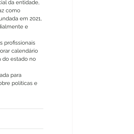
al da entidade, 
raz como 
fundada em 2021, 
dialmente e 
 profissionais 
rar calendário 
a do estado no 
ada para 
bre políticas e 