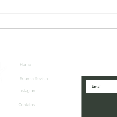
Fatos
Inscreva-se aq
Home
novidades do t
Sobre a Revista
Instagram
Contatos