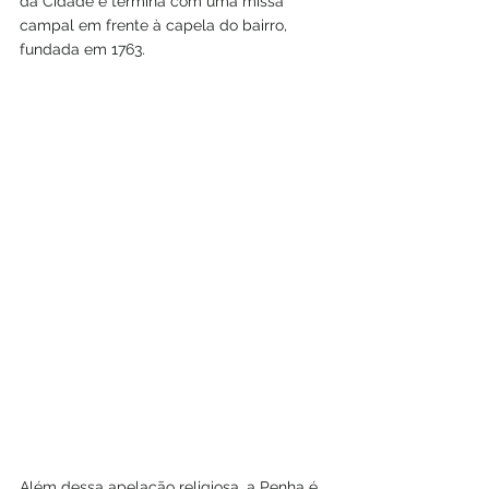
da Cidade e termina com uma missa 
campal em frente à capela do bairro, 
fundada em 1763. 
Além dessa apelação religiosa, a Penha é 