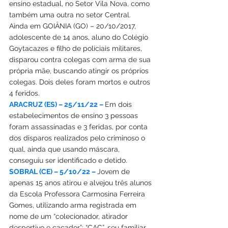
ensino estadual, no Setor Vila Nova, como 
também uma outra no setor Central.
Ainda em GOIÂNIA (GO) – 20/10/2017, 
adolescente de 14 anos, aluno do Colégio 
Goytacazes e filho de policiais militares, 
disparou contra colegas com arma de sua 
própria mãe, buscando atingir os próprios 
colegas. Dois deles foram mortos e outros 
4 feridos.
ARACRUZ (ES) – 25/11/22 – 
Em dois 
estabelecimentos de ensino 3 pessoas 
foram assassinadas e 3 feridas, por conta 
dos disparos realizados pelo criminoso o 
qual, ainda que usando máscara, 
conseguiu ser identificado e detido.
SOBRAL (CE) – 5/10/22 – 
Jovem de 
apenas 15 anos atirou e alvejou três alunos 
da Escola Professora Carmosina Ferreira 
Gomes, utilizando arma registrada em 
nome de um “colecionador, atirador 
desportivo e caçador”: “CAC”, seu familiar.