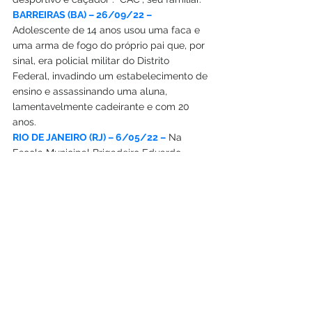
BARREIRAS (BA) – 26/09/22 – 
Adolescente de 14 anos usou uma faca e 
uma arma de fogo do próprio pai que, por 
sinal, era policial militar do Distrito 
Federal, invadindo um estabelecimento de 
ensino e assassinando uma aluna, 
lamentavelmente cadeirante e com 20 
anos.
RIO DE JANEIRO (RJ) – 6/05/22 –
 Na 
Escola Municipal Brigadeiro Eduardo 
Gomes, no Jardim Guanabara da Ilha do 
Governador, 4 adolescentes foram 
“simplesmente” esfaqueados, no interior 
do próprio estabelecimento.
CARAGUATATUBA (SP) – 22/02/22 – 
Adolescente com 16 anos atacou a própria 
Diretora do colégio estadual, fato 
registrado pelas câmaras de segurança 
do estabelecimento.
SÃO PAULO (SP) – 22/03/22 –
 Aluno 