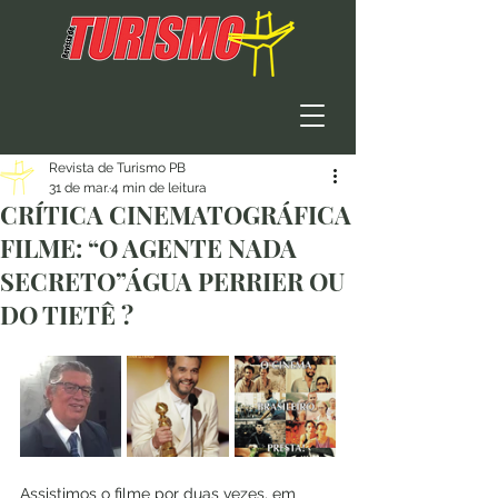
Revista de Turismo PB
31 de mar.
4 min de leitura
CRÍTICA CINEMATOGRÁFICA
FILME: “O AGENTE NADA
SECRETO”ÁGUA PERRIER OU
DO TIETÊ ?
Assistimos o filme por duas vezes, em 