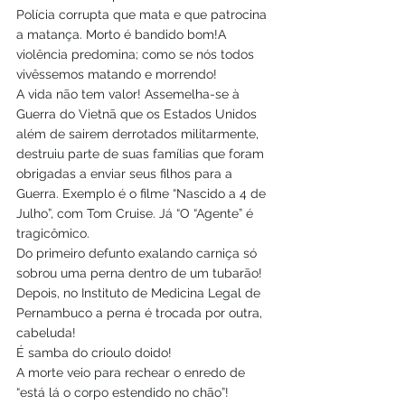
Polícia corrupta que mata e que patrocina 
a matança. Morto é bandido bom!A 
violência predomina; como se nós todos 
vivêssemos matando e morrendo!
A vida não tem valor! Assemelha-se à 
Guerra do Vietnã que os Estados Unidos 
além de sairem derrotados militarmente, 
destruiu parte de suas famílias que foram 
obrigadas a enviar seus filhos para a 
Guerra. Exemplo é o filme “Nascido a 4 de 
Julho”, com Tom Cruise. Já “O “Agente” é 
tragicômico.
Do primeiro defunto exalando carniça só 
sobrou uma perna dentro de um tubarão! 
Depois, no Instituto de Medicina Legal de 
Pernambuco a perna é trocada por outra, 
cabeluda!
É samba do crioulo doido!
A morte veio para rechear o enredo de 
“está lá o corpo estendido no chão”!