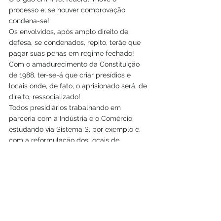
processo e, se houver comprovação, 
condena-se!
Os envolvidos, após amplo direito de 
defesa, se condenados, repito, terão que 
pagar suas penas em regime fechado!
Com o amadurecimento da Constituição 
de 1988, ter-se-á que criar presídios e 
locais onde, de fato, o aprisionado será, de 
direito, ressocializado!
Todos presidiários trabalhando em 
parceria com a Indústria e o Comércio; 
estudando via Sistema S, por exemplo e, 
com a reformulação dos locais de 
aprisionamento, incluindo a total ausência 
de violência dos policiais contra os 
aprisionados, detectados por câmeras.
Só assim haverá a ressocialização de 
apenados, policiais e magistrados de 
todos os níveis hierárquicos!
A paz poderá vir a ser instalada.