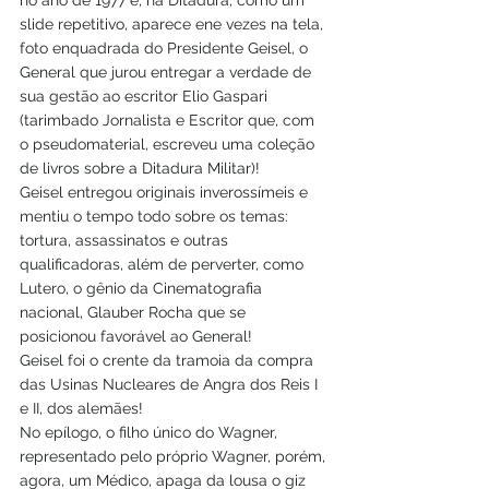
no ano de 1977 e, na Ditadura, como um 
slide repetitivo, aparece ene vezes na tela, 
foto enquadrada do Presidente Geisel, o 
General que jurou entregar a verdade de 
sua gestão ao escritor Elio Gaspari 
(tarimbado Jornalista e Escritor que, com 
o pseudomaterial, escreveu uma coleção 
de livros sobre a Ditadura Militar)!
Geisel entregou originais inverossímeis e 
mentiu o tempo todo sobre os temas: 
tortura, assassinatos e outras 
qualificadoras, além de perverter, como 
Lutero, o gênio da Cinematografia 
nacional, Glauber Rocha que se 
posicionou favorável ao General!
Geisel foi o crente da tramoia da compra 
das Usinas Nucleares de Angra dos Reis I 
e II, dos alemães!
No epílogo, o filho único do Wagner, 
representado pelo próprio Wagner, porém, 
agora, um Médico, apaga da lousa o giz 