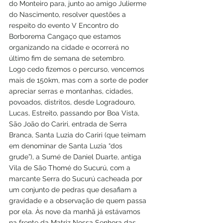
do Monteiro para, junto ao amigo Julierme 
do Nascimento, resolver questões a 
respeito do evento V Encontro do 
Borborema Cangaço que estamos 
organizando na cidade e ocorrerá no 
último fim de semana de setembro.
Logo cedo fizemos o percurso, vencemos 
mais de 150km, mas com a sorte de poder 
apreciar serras e montanhas, cidades, 
povoados, distritos, desde Logradouro, 
Lucas, Estreito, passando por Boa Vista, 
São João do Cariri, entrada de Serra 
Branca, Santa Luzia do Cariri (que teimam 
em denominar de Santa Luzia “dos 
grude”), a Sumé de Daniel Duarte, antiga 
Vila de São Thomé do Sucurú, com a 
marcante Serra do Sucurú cacheada por 
um conjunto de pedras que desafiam a 
gravidade e a observação de quem passa 
por ela. Às nove da manhã já estávamos 
na frente da Matriz Nossa Senhora das 