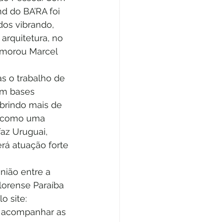
d do BA’RA foi 
dos vibrando, 
arquitetura, no 
emorou Marcel 
as o trabalho de 
em bases 
brindo mais de 
em como uma 
az Uruguai, 
rá atuação forte 
nião entre a 
lorense Paraíba 
o site: 
a acompanhar as 