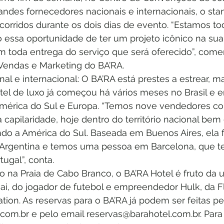
ndes fornecedores nacionais e internacionais, o stan
orridos durante os dois dias de evento. “Estamos to
 essa oportunidade de ter um projeto icônico na sua 
m toda entrega do serviço que será oferecido”, com
 Vendas e Marketing do BA’RA. 
al e internacional: O BA’RA está prestes a estrear, m
tel de luxo já começou há vários meses no Brasil e 
América do Sul e Europa. “Temos nove vendedores co
 capilaridade, hoje dentro do território nacional b
do a América do Sul. Baseada em Buenos Aires, ela f
e Argentina e temos uma pessoa em Barcelona, que te
ugal”, conta. 
do na Praia de Cabo Branco, o BA’RA Hotel é fruto da u
ai, do jogador de futebol e empreendedor Hulk, da F
ion. As reservas para o BA’RA já podem ser feitas pel
l.com.br e pelo email reservas@barahotel.com.br. Par