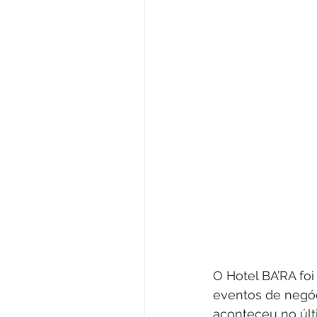
O Hotel BA’RA fo
eventos de negóc
aconteceu no úl