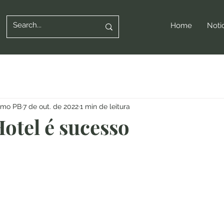
Home
Noti
ismo PB
7 de out. de 2022
1 min de leitura
otel é sucesso