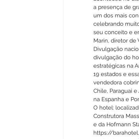
a presença de gra
um dos mais conc
celebrando muito
seu conceito e e
Marin, diretor de
Divulgação nacion
divulgação do ho
estratégicas na 
19 estados e essa
vendedora cobrin
Chile, Paraguai 
na Espanha e Port
O hotel: localiza
Construtora Mass
e da Hofmann Stat
https://barahote