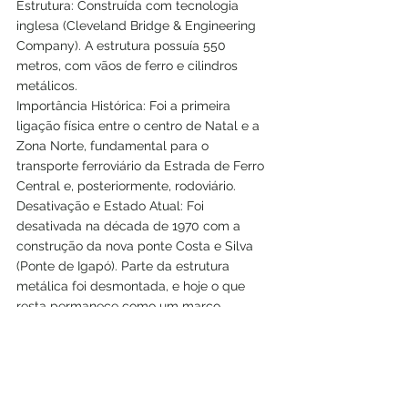
Estrutura: Construída com tecnologia 
inglesa (Cleveland Bridge & Engineering 
Company). A estrutura possuía 550 
metros, com vãos de ferro e cilindros 
metálicos.
Importância Histórica: Foi a primeira 
ligação física entre o centro de Natal e a 
Zona Norte, fundamental para o 
transporte ferroviário da Estrada de Ferro 
Central e, posteriormente, rodoviário.
Desativação e Estado Atual: Foi 
desativada na década de 1970 com a 
construção da nova ponte Costa e Silva 
(Ponte de Igapó). Parte da estrutura 
metálica foi desmontada, e hoje o que 
resta permanece como um marco 
histórico e paisagístico em ruínas.
Contexto Atual: Diferencia-se da nova 
Ponte de Igapó (reabilitada em 2025) e da 
ponte estaiada Newton Navarro. 