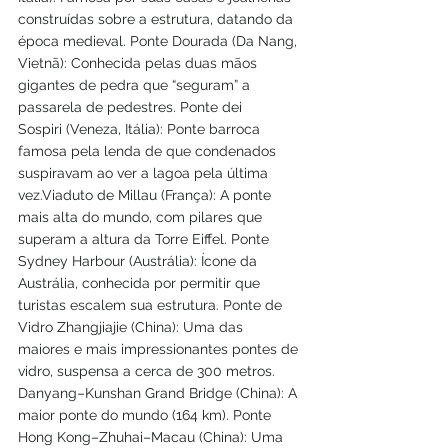
construídas sobre a estrutura, datando da 
época medieval. Ponte Dourada (Da Nang, 
Vietnã): Conhecida pelas duas mãos 
gigantes de pedra que “seguram” a 
passarela de pedestres. Ponte dei 
Sospiri (Veneza, Itália): Ponte barroca 
famosa pela lenda de que condenados 
suspiravam ao ver a lagoa pela última 
vez.Viaduto de Millau (França): A ponte 
mais alta do mundo, com pilares que 
superam a altura da Torre Eiffel. Ponte 
Sydney Harbour (Austrália): Ícone da 
Austrália, conhecida por permitir que 
turistas escalem sua estrutura. Ponte de 
Vidro Zhangjiajie (China): Uma das 
maiores e mais impressionantes pontes de 
vidro, suspensa a cerca de 300 metros.  
Danyang–Kunshan Grand Bridge (China): A 
maior ponte do mundo (164 km). Ponte 
Hong Kong–Zhuhai–Macau (China): Uma 