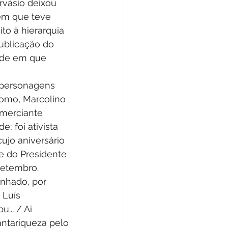
rvásio deixou 
em que teve 
o à hierarquia 
ublicação do 
dade em que 
 personagens 
como, Marcolino 
omerciante 
; foi ativista 
ujo aniversário 
 do Presidente 
etembro. 
nhado, por 
 Luís 
.. / Ai 
ntariqueza pelo 