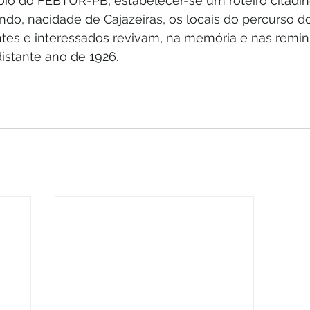
io do FEBTUR-PB, estabelecer-se um roteiro citadin
do, nacidade de Cajazeiras, os locais do percurso do
ntes e interessados revivam, na memória e nas remini
distante ano de 1926.