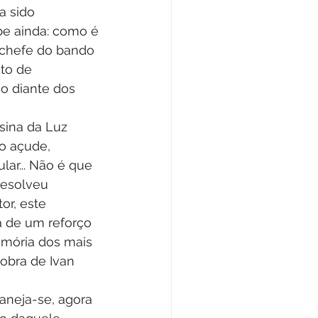
a sido 
e ainda: como é 
 chefe do bando 
to de 
o diante dos 
sina da Luz 
do açude, 
r... Não é que 
resolveu 
r, este 
a de um reforço 
emória dos mais 
obra de Ivan 
aneja-se, agora 