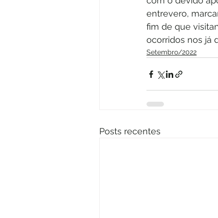
com o devido apo
entrevero, marcan
fim de que visita
ocorridos nos já 
Setembro/2022
Posts recentes