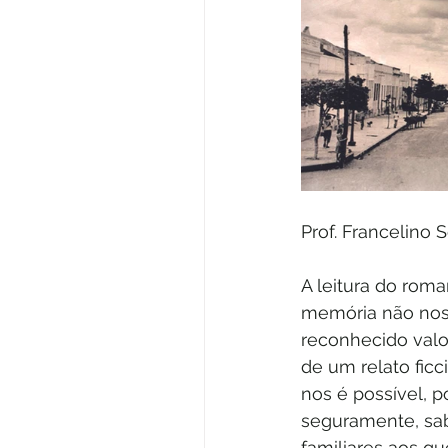
A leitura do rom
memória não nos 
reconhecido valo
de um relato ficc
nos é possível, p
seguramente, sab
familiares aos q