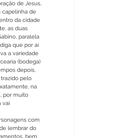
oração de Jesus, 
 capelinha de 
entro da cidade 
te, as duas 
abino, paralela 
diga que por aí 
va a variedade 
cearia (bodega) 
tempos depois, 
trazido pelo 
exatamente, na 
 por muito 
 vai 
ersonagens com 
de lembrar do 
viamentos, bem 