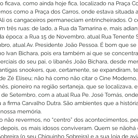
o ficava, como ainda hoje fica, localizado na Praça C
os como a Praça dos Carros, onde estava situada a
 Ali os cangaceiros permaneciam entrincheirados. O c
 três ruas: de lado, a Rua da Tamarina e, mais adian
 da época: a Rua 15 de Novembro, atual Rua Tenente S
ro, atual Av. Presidente João Pessoa. É bom que se 
no Ivan Bichara, pois era também aí que se concentra
rciais do seu pai, o libanês João Bichara, desde mer
 antigas snookers, que, certamente, se expandiram, 
de Zé Eliseu; não há como não citar o Cine Moderno, 
ês, pioneiro na região sertaneja, que se localizava, 
 de Setembro, com a atual Rua Pe. José Tomás, onde,
a firma Carvalho Dutra. São ambientes que a história
perpetuando em nossa memória. 		
o não revermos, no “centro” dos acontecimentos, p
 depois, os mais idosos conviveram. Quem se nãohá 
obreira (o seu Chiquinho Sobreira) e a sua loja de a