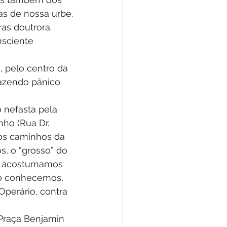
das de nossa urbe.
as doutrora. 
sciente 
, pelo centro da 
azendo pânico 
 nefasta pela 
ho (Rua Dr. 
los caminhos da 
, o “grosso” do 
os acostumamos 
 o conhecemos, 
perário, contra 
 Praça Benjamin 