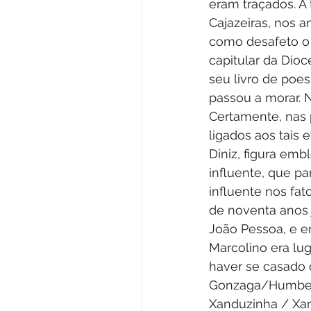
eram traçados. A
Cajazeiras, nos 
como desafeto o 
capitular da Dioc
seu livro de poes
passou a morar. N
Certamente, nas 
ligados aos tais
Diniz, figura emb
influente, que par
influente nos fat
de noventa anos
João Pessoa, e e
Marcolino era lu
haver se casado 
Gonzaga/Humberto 
Xanduzinha / Xan