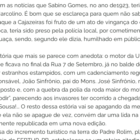
m as notícias que Sabino Gomes, no ano de1923, teri
arcolino. É bom que se esclareça para quem não sab
aque a Cajazeiras foi fruto de um ato de vingança do
a, teria sido preso pela polícia local, por cometimen
uaça, sendo, segundo ele dizia, humilhado em públic
tória que mais se parece com anedota: o motor da U
ue ficava no final da Rua 7 de Setembro, já no balde 
 estranhos estampidos, com um cadenciamento regula
sável, João Sinfrônio, pai do Mons. José Sinfrônio, 
posto e, com a quebra da polia da roda maior do moto
dir”, parecendo aos invasores ter ocorrido a chegad
 Sousa!... O resto dessa estória vai se apagando da m
e ela não se apague de vez, convém dar uma lida na 
emente republicada em uma nova edição.
 do incremento turístico na terra do Padre Rolim, pl