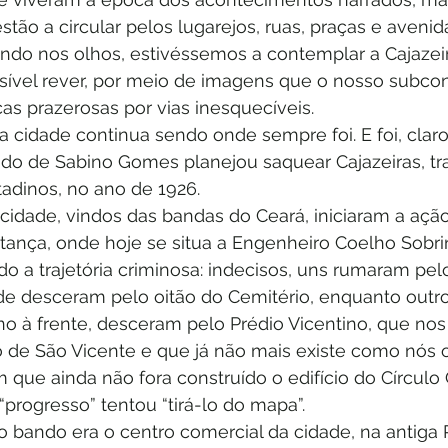
estão a circular pelos lugarejos, ruas, praças e aveni
ndo nos olhos, estivéssemos a contemplar a Cajazeir
sível rever, por meio de imagens que o nosso subcon
as prazerosas por vias inesquecíveis.
 cidade continua sendo onde sempre foi. E foi, claro
do de Sabino Gomes planejou saquear Cajazeiras, tr
tadinos, no ano de 1926.
cidade, vindos das bandas do Ceará, iniciaram a ação
tança, onde hoje se situa a Engenheiro Coelho Sobrin
do a trajetória criminosa: indecisos, uns rumaram pe
 desceram pelo oitão do Cemitério, enquanto outros
o à frente, desceram pelo Prédio Vicentino, que n
 de São Vicente e que já não mais existe como nós
ue ainda não fora construído o edifício do Círculo O
 “progresso” tentou “tirá-lo do mapa”.
do bando era o centro comercial da cidade, na antiga