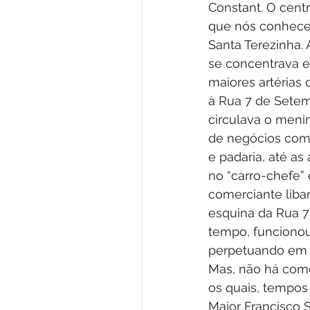
Constant. O centr
que nós conhecem
Santa Terezinha.
se concentrava em
maiores artérias
à Rua 7 de Setemb
circulava o meni
de negócios come
e padaria, até as
no “carro-chefe” 
comerciante liban
esquina da Rua 7
tempo, funcionou 
Mas, não há com
os quais, tempos
Major Francisco S