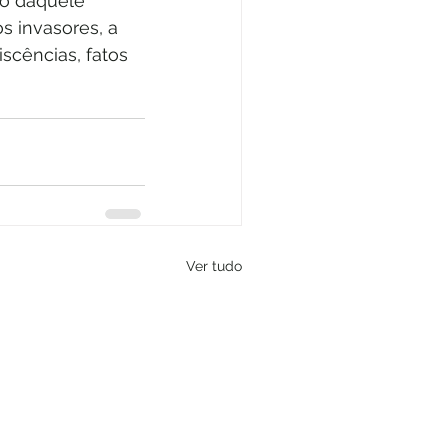
o daquele 
s invasores, a 
scências, fatos 
Ver tudo