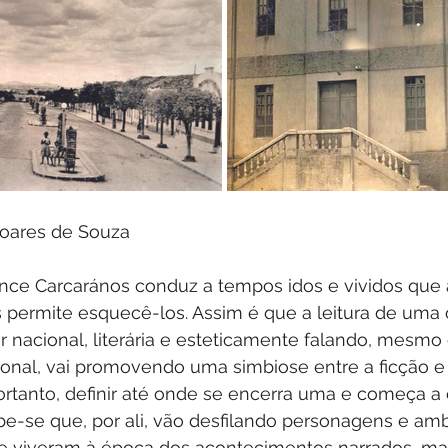
Prof. Francelino Soares de Souza	
ance Carcarános conduz a tempos idos e vividos que 
permite esquecê-los. Assim é que a leitura de uma 
r nacional, literária e esteticamente falando, mesmo
ional, vai promovendo uma simbiose entre a ficção e 
ortanto, definir até onde se encerra uma e começa a 
e-se que, por ali, vão desfilando personagens e am
ue viveram à época dos acontecimentos narrados, m