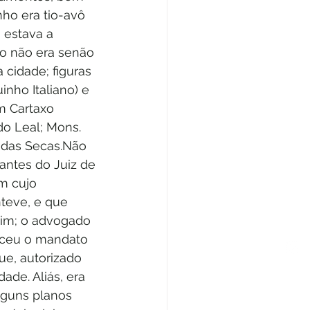
nho era tio-avô 
 estava a 
ro não era senão 
cidade; figuras 
nho Italiano) e 
m Cartaxo 
do Leal; Mons. 
o das Secas.Não 
antes do Juiz de 
m cujo 
teve, e que 
lim; o advogado 
rceu o mandato 
ue, autorizado 
de. Aliás, era 
lguns planos 