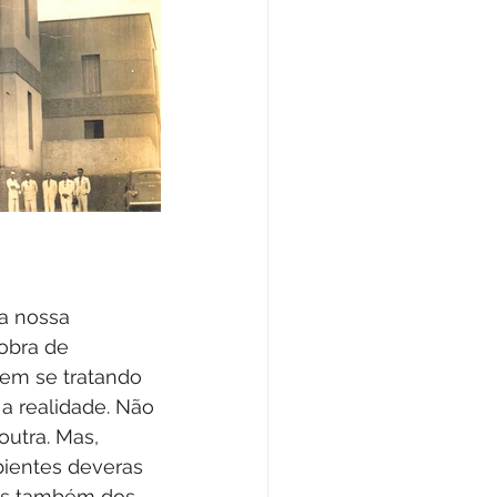
a nossa 
obra de 
 em se tratando 
a realidade. Não 
outra. Mas, 
bientes deveras 
as também dos 