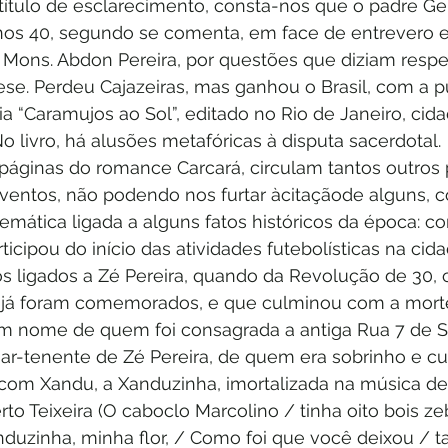
 título de esclarecimento, consta-nos que o padre Ge
anos 40, segundo se comenta, em face de entrevero 
Mons. Abdon Pereira, por questões que diziam respeit
ese. Perdeu Cajazeiras, mas ganhou o Brasil, com a p
ia “Caramujos ao Sol”, editado no Rio de Janeiro, ci
o livro, há alusões metafóricas à disputa sacerdotal.
páginas do romance Carcará, circulam tantos outros
 eventos, não podendo nos furtar àcitaçãode alguns, 
lemática ligada a alguns fatos históricos da época: c
ticipou do início das atividades futebolísticas na cidade
os ligados a Zé Pereira, quando da Revolução de 30, c
 já foram comemorados, e que culminou com a morte
m nome de quem foi consagrada a antiga Rua 7 de S
gar-tenente de Zé Pereira, de quem era sobrinho e cu
com Xandu, a Xanduzinha, imortalizada na música de
Teixeira (O caboclo Marcolino / tinha oito bois zebu.
duzinha, minha flor, / Como foi que você deixou / ta