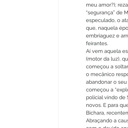
meu amor?); reza
“segurança” de M
especulado, o at
que, naquela époc
embriaguez e arr
feirantes.
Aí vem aquela es
(motor da luz), q
começou a soltar
o mecânico respon
abandonar o seu 
começou a “explo
policial vindo de
novos. E para qu
Bichara, recent
Abraçando a causa