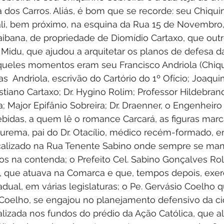
 dos Carros. Aliás, é bom que se recorde: seu Chiqui
 ali, bem próximo, na esquina da Rua 15 de Novembro,
raibana, de propriedade de Diomídio Cartaxo, que out
idu, que ajudou a arquitetar os planos de defesa da 
ueles momentos eram seu Francisco Andriola (Chiqui
s  Andriola, escrivão do Cartório do 1º Ofício; Joaqui
ristiano Cartaxo; Dr. Hygino Rolim; Professor Hildebran
a; Major Epifânio Sobreira; Dr. Draenner, o Engenheir
idas, a quem lê o romance Carcará, as figuras marc
r Jurema, pai do Dr. Otacílio, médico recém-formado, e
localizado na Rua Tenente Sabino onde sempre se man
dos na contenda; o Prefeito Cel. Sabino Gonçalves Ro
, que atuava na Comarca e que, tempos depois, exe
ual, em várias legislaturas; o Pe. Gervásio Coelho q
oelho, se engajou no planejamento defensivo da cida
alizada nos fundos do prédio da Ação Católica, que a