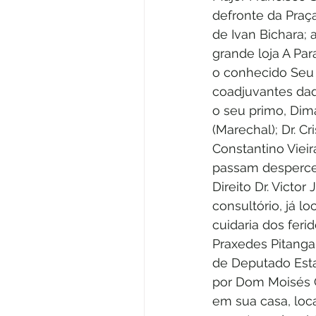
defronte da Praça
de Ivan Bichara;
grande loja A Pa
o conhecido Seu M
coadjuvantes daq
o seu primo, Dima
(Marechal); Dr. C
Constantino Vieir
passam desperceb
Direito Dr. Victo
consultório, já 
cuidaria dos feri
Praxedes Pitanga
de Deputado Estad
por Dom Moisés C
em sua casa, loc