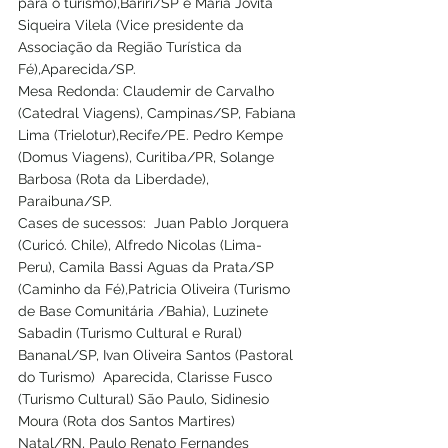
para o turismo),Bariri/SP e Maria Jovita 
Siqueira Vilela (Vice presidente da 
Associação da Região Turística da 
Fé),Aparecida/SP.
Mesa Redonda: Claudemir de Carvalho 
(Catedral Viagens), Campinas/SP, Fabiana 
Lima (Trielotur),Recife/PE. Pedro Kempe 
(Domus Viagens), Curitiba/PR, Solange 
Barbosa (Rota da Liberdade), 
Paraibuna/SP.
Cases de sucessos:  Juan Pablo Jorquera 
(Curicó. Chile), Alfredo Nicolas (Lima- 
Peru), Camila Bassi Aguas da Prata/SP 
(Caminho da Fé),Patricia Oliveira (Turismo 
de Base Comunitária /Bahia), Luzinete 
Sabadin (Turismo Cultural e Rural) 
Bananal/SP, Ivan Oliveira Santos (Pastoral 
do Turismo)  Aparecida, Clarisse Fusco 
(Turismo Cultural) São Paulo, Sidinesio 
Moura (Rota dos Santos Martires) 
Natal/RN, Paulo Renato Fernandes 